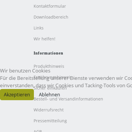
Kontaktformular
Downloadbereich
Links
Wir helfen!
Informationen
Produkthinweis
Wir benutzen Cookies
Ernährungshinweis
Für die Bereitstellung unserer Dienste verwenden wir Cook
einverstanden, dass wir Cookies und Tacking-Tools von 
Sicher einkaufen
Akzeptieren
Ablehnen
Bestell- und Versandinformationen
Widerrufsrecht
Pressemitteilung
AGB