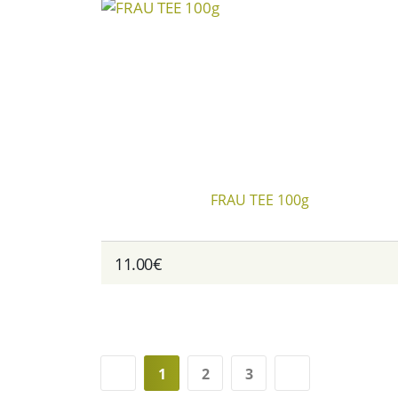
FRAU TEE 100g
11.00€
1
2
3