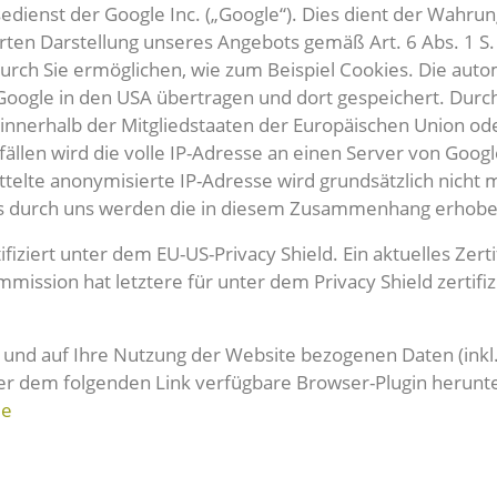
sedienst der Google Inc. („Google“). Dies dient der Wah
en Darstellung unseres Angebots gemäß Art. 6 Abs. 1 S. 1
urch Sie ermöglichen, wie zum Beispiel Cookies. Die au
Google in den USA übertragen und dort gespeichert. Durch
g innerhalb der Mitgliedstaaten der Europäischen Union 
llen wird die volle IP-Adresse an einen Server von Googl
telte anonymisierte IP-Adresse wird grundsätzlich nich
ics durch uns werden die in diesem Zusammenhang erhobe
tifiziert unter dem EU-US-Privacy Shield. Ein aktuelles Ze
ssion hat letztere für unter dem Privacy Shield zertif
 und auf Ihre Nutzung der Website bezogenen Daten (inkl.
ter dem folgenden Link verfügbare Browser-Plugin herunt
de