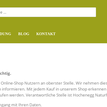
DUNG
BLOG
KONTAKT
chtig.
n Online-Shop Nutzern an oberster Stelle. Wir nehmen d
nien informieren. Mit jedem Kauf in unserem Shop erkenn
rufen werden. Verantwortliche Stelle ist Hochenegg Naturh
mgang mit Ihren Daten.