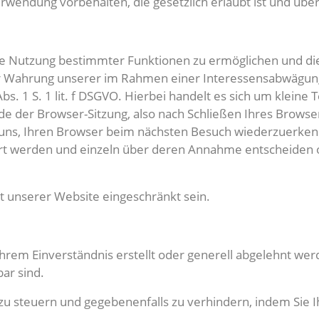
ndung vorbehalten, die gesetzlich erlaubt ist und über d
die Nutzung bestimmter Funktionen zu ermöglichen und di
er Wahrung unserer im Rahmen einer Interessensabwägun
s. 1 S. 1 lit. f DSGVO. Hierbei handelt es sich um kleine
 der Browser-Sitzung, also nach Schließen Ihres Browsers
uns, Ihren Browser beim nächsten Besuch wiederzuerkenn
miert werden und einzeln über deren Annahme entscheiden
t unserer Website eingeschränkt sein.
t Ihrem Einverständnis erstellt oder generell abgelehnt we
ar sind.
u steuern und gegebenenfalls zu verhindern, indem Sie Ih