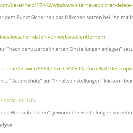
t.com/de-at/help/17442/windows-internet-explorer-delet
unter dem Punkt Sicherheit das Häkchen setzen bei "An mit
okies-loeschen-daten-von-websites-entfernen
)
auf "nach benutzerdefinierten Einstellungen anlegen" set
m/chrome/answer/95647?co=GENIE.Platform%3DDesktop&
hnitt "Datenschutz" auf "Inhaltseinstellungen" klicken - 
1?locale=de_DE
)
ies und Webseite-Daten" gewünschte Einstellungen vornehm
alyse