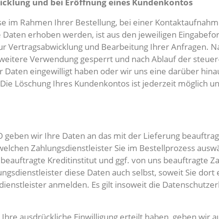
icklung und bei Eröffnung eines Kundenkontos
im Rahmen Ihrer Bestellung, bei einer Kontaktaufnahme m
e Daten erhoben werden, ist aus den jeweiligen Eingabefo
 zur Vertragsabwicklung und Bearbeitung Ihrer Anfragen. N
weitere Verwendung gesperrt und nach Ablauf der steuer-
rer Daten eingewilligt haben oder wir uns eine darüber h
 Die Löschung Ihres Kundenkontos ist jederzeit möglich un
GVO geben wir Ihre Daten an das mit der Lieferung beauftr
, welchen Zahlungsdienstleister Sie im Bestellprozess aus
eauftragte Kreditinstitut und ggf. von uns beauftragte Z
gsdienstleister diese Daten auch selbst, soweit Sie dort 
enstleister anmelden. Es gilt insoweit die Datenschutzerk
hre ausdrückliche Einwilligung erteilt haben, geben wir au