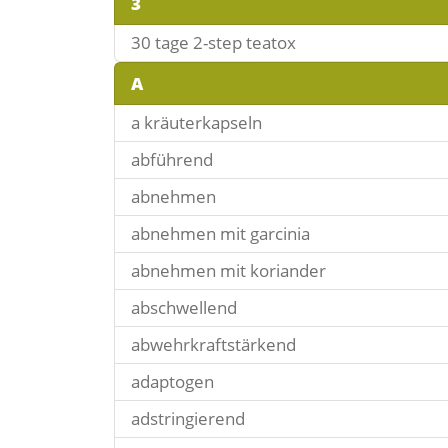
3
30 tage 2-step teatox
A
a kräuterkapseln
abführend
abnehmen
abnehmen mit garcinia
abnehmen mit koriander
abschwellend
abwehrkraftstärkend
adaptogen
adstringierend