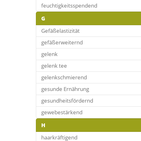
feuchtigkeitsspendend
G
Gefäßelastizität
gefäßerweiternd
gelenk
gelenk tee
gelenkschmierend
gesunde Ernährung
gesundheitsfördernd
gewebestärkend
H
haarkräftigend