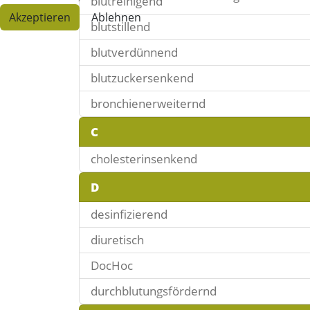
blutreinigend
Akzeptieren
Ablehnen
blutstillend
blutverdünnend
blutzuckersenkend
bronchienerweiternd
C
cholesterinsenkend
D
desinfizierend
diuretisch
DocHoc
durchblutungsfördernd