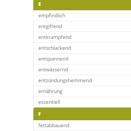
E
empfindlich
entgiftend
entkrampfend
entschlackend
entspannend
entwässernd
entzündungshemmend
ernährung
essentiell
F
fettabbauend