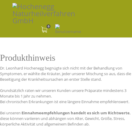
0
Produkthinweis
Dr. Leonhard Hochenegg begnügte sich nicht mit der Behandlung von
Symptomen, er wählte die Kräuter, jeder unserer Mischung so aus, dass die
Beseitigung der Krankheitsursachen an erster Stelle stand.
Grundsätzlich raten wir unseren Kunden unsere Präparate mindestens 3
Monate bis 1 Jahr zu nehmen.
Bei chronischen Erkrankungen ist eine längere Einnahme empfehlenswert.
Bei unseren
Einnahmeempfehlungen handelt es sich um Richtwerte
,
diese können variieren und abhängen von Alter, Gewicht, Größe, Stress,
körperliche Aktivität und allgemeinem Befinden ab.