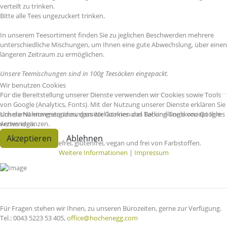
verteilt zu trinken.
Bitte alle Tees ungezuckert trinken.
In unserem Teesortiment finden Sie zu jeglichen Beschwerden mehrere
unterschiedliche Mischungen, um Ihnen eine gute Abwechslung, über einen
längeren Zeitraum zu ermöglichen.
Unsere Teemischungen sind in 100g Teesäcken eingepackt.
Wir benutzen Cookies
Für die Bereitstellung unserer Dienste verwenden wir Cookies sowie Tools
von Google (Analytics, Fonts). Mit der Nutzung unserer Dienste erklären Sie
Unsere Nahrungsergänzungsmittel können das Behandlungskonzept Ihres
sich damit einverstanden, dass wir Cookies und Tacking-Tools von Google
Arztes ergänzen.
verwenden.
Akzeptieren
Ablehnen
Wir sind BIO, laktosefrei, glutenfrei, vegan und frei von Farbstoffen.
Weitere Informationen
|
Impressum
Für Fragen stehen wir Ihnen, zu unseren Bürozeiten, gerne zur Verfügung.
Tel.: 0043 5223 53 405,
office@hochenegg.com