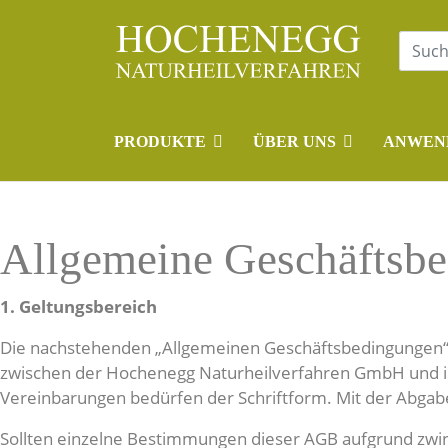
PRODUKTE
ÜBER UNS
ANWEN
Allgemeine Geschäftsb
1. Geltungsbereich
Die nachstehenden „Allgemeinen Geschäftsbedingungen“ (k
zwischen der Hochenegg Naturheilverfahren GmbH und ih
Vereinbarungen bedürfen der Schriftform. Mit der Abgabe
Sollten einzelne Bestimmungen dieser AGB aufgrund zwi