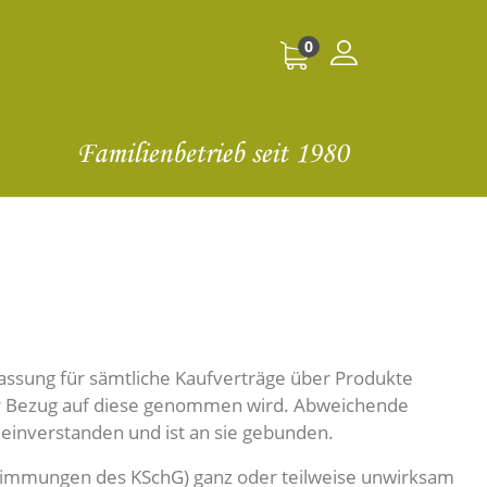
0
assung für sämtliche Kaufverträge über Produkte
er Bezug auf diese genommen wird. Abweichende
 einverstanden und ist an sie gebunden.
stimmungen des KSchG) ganz oder teilweise unwirksam