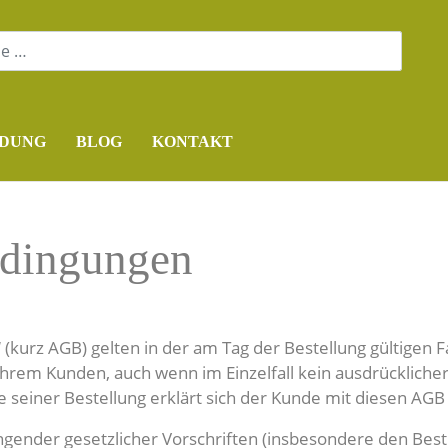
DUNG
BLOG
KONTAKT
edingungen
urz AGB) gelten in der am Tag der Bestellung gültigen F
rem Kunden, auch wenn im Einzelfall kein ausdrücklich
 seiner Bestellung erklärt sich der Kunde mit diesen AGB
ngender gesetzlicher Vorschriften (insbesondere den Be