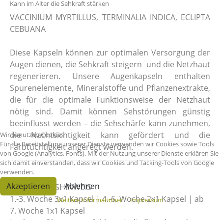
Kann im Alter die Sehkraft stärken
VACCINIUM MYRTILLUS, TERMINALIA INDICA, ECLIPTA
CEBUANA
Diese Kapseln können zur optimalen Versorgung der
Augen dienen, die Sehkraft steigern und die Netzhaut
regenerieren
. Unsere Augenkapseln enthalten
Spurenelemente, Mineralstoffe und Pflanzenextrakte,
die für die optimale Funktionsweise der Netzhaut
nötig sind. Damit können Sehstörungen günstig
beeinflusst werden – die Sehschärfe kann zunehmen,
die Nachtsichtigkeit kann gefördert und die
Wir benutzen Cookies
Für die Bereitstellung unserer Dienste verwenden wir Cookies sowie Tools
Farbtüchtigkeit angeregt werden.
von Google (Analytics, Fonts). Mit der Nutzung unserer Dienste erklären Sie
sich damit einverstanden, dass wir Cookies und Tacking-Tools von Google
verwenden.
Akzeptieren
Ablehnen
DOSIERUNGSHINWEIS
1.-3. Woche 3x1 Kapsel | 4.-6. Woche 2x1 Kapsel | ab
Weitere Informationen
|
Impressum
7. Woche 1x1 Kapsel