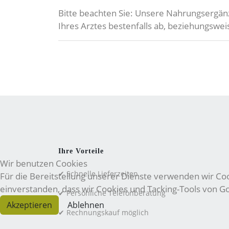
Bitte beachten Sie: Unsere Nahrungsergän
Ihres Arztes bestenfalls ab, beziehungsw
Ihre Vorteile
Wir benutzen Cookies
✔ Schnelle Lieferzeiten
Für die Bereitstellung unserer Dienste verwenden wir Cook
einverstanden, dass wir Cookies und Tacking-Tools von 
✔ Persönliche Telefonberatung
Akzeptieren
Ablehnen
✔ Rechnungskauf möglich