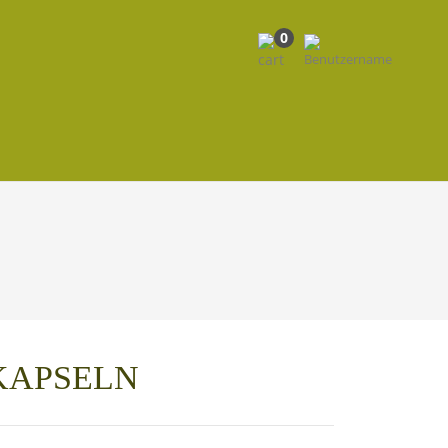
0
 KAPSELN