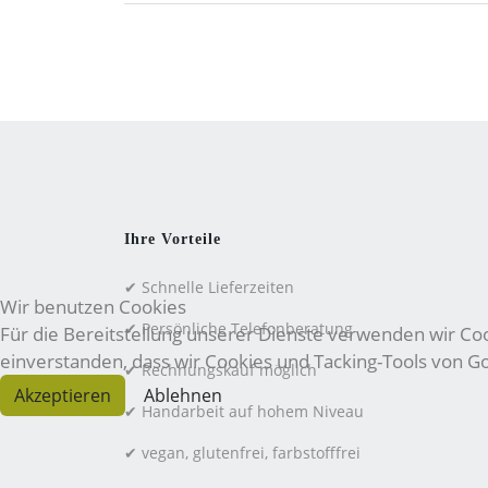
Ihre Vorteile
✔ Schnelle Lieferzeiten
Wir benutzen Cookies
✔ Persönliche Telefonberatung
Für die Bereitstellung unserer Dienste verwenden wir Cook
einverstanden, dass wir Cookies und Tacking-Tools von 
✔ Rechnungskauf möglich
Akzeptieren
Ablehnen
✔ Handarbeit auf hohem Niveau
✔ vegan, glutenfrei, farbstofffrei