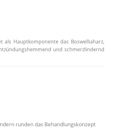
tet als Hauptkomponente das Boswelliaharz,
en entzündungshemmend und schmerzlindernd
 sondern runden das Behandlungskonzept