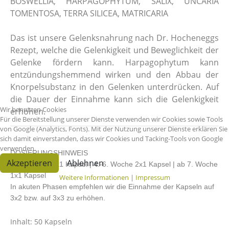
BOSWELLIA, HARPAGOPHYTUM, SALIX, UNCARIA
TOMENTOSA, TERRA SILICEA, MATRICARIA
Das ist unsere Gelenksnahrung nach Dr. Hocheneggs
Rezept, welche die Gelenkigkeit und Beweglichkeit der
Gelenke fördern kann. Harpagophytum kann
entzündungshemmend wirken und den Abbau der
Knorpelsubstanz in den Gelenken unterdrücken. Auf
die Dauer der Einnahme kann sich die Gelenkigkeit
Wir benutzen Cookies
erhöhen.
Für die Bereitstellung unserer Dienste verwenden wir Cookies sowie Tools
von Google (Analytics, Fonts). Mit der Nutzung unserer Dienste erklären Sie
sich damit einverstanden, dass wir Cookies und Tacking-Tools von Google
verwenden.
DOSIERUNGSHINWEIS
Akzeptieren
Ablehnen
1.-3. Woche 3x1 Kapsel | 4.-6. Woche 2x1 Kapsel | ab 7. Woche
1x1 Kapsel
Weitere Informationen
|
Impressum
In akuten Phasen empfehlen wir die Einnahme der Kapseln auf
3x2 bzw. auf 3x3 zu erhöhen.
Inhalt: 50 Kapseln