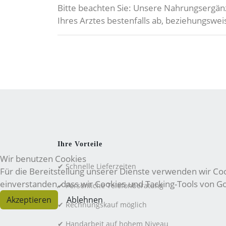
Bitte beachten Sie: Unsere Nahrungsergän
Ihres Arztes bestenfalls ab, beziehungsw
Ihre Vorteile
Wir benutzen Cookies
✔ Schnelle Lieferzeiten
Für die Bereitstellung unserer Dienste verwenden wir Cook
einverstanden, dass wir Cookies und Tacking-Tools von 
✔ Persönliche Telefonberatung
Akzeptieren
Ablehnen
✔ Rechnungskauf möglich
✔ Handarbeit auf hohem Niveau